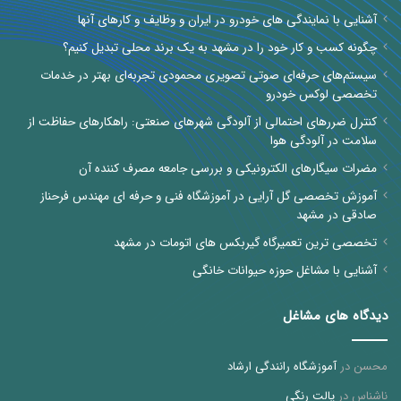
آشنایی با نمایندگی های خودرو در ایران و وظایف و کارهای آنها
چگونه کسب و کار خود را در مشهد به یک برند محلی تبدیل کنیم؟
سیستم‌های حرفه‌ای صوتی تصویری محمودی تجربه‌ای بهتر در خدمات
تخصصی لوکس خودرو
کنترل ضررهای احتمالی از آلودگی شهرهای صنعتی: راهکارهای حفاظت از
سلامت در آلودگی هوا
مضرات سیگارهای الکترونیکی و بررسی جامعه مصرف کننده آن
آموزش تخصصی گل آرایی در آموزشگاه فنی و حرفه ای مهندس فرحناز
صادقی در مشهد
تخصصی ترین تعمیرگاه گیربکس های اتومات در مشهد
آشنایی با مشاغل حوزه حیوانات خانگی
دیدگاه های مشاغل
محسن
در
آموزشگاه رانندگی ارشاد
ناشناس
در
پالت رنگی