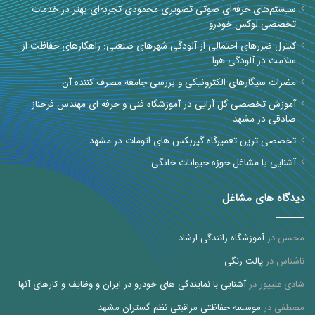
سیستم‌های حرفه‌ای صوتی تصویری محمودی تجربه‌ای بهتر در خدمات
تخصصی لوکس خودرو
کنترل ضررهای احتمالی از آلودگی شهرهای صنعتی: راهکارهای حفاظت از
سلامت در آلودگی هوا
مضرات سیگارهای الکترونیکی و بررسی جامعه مصرف کننده آن
آموزش تخصصی گل آرایی در آموزشگاه فنی و حرفه ای مهندس فرحناز
صادقی در مشهد
تخصصی ترین تعمیرگاه گیربکس های اتومات در مشهد
آشنایی با مشاغل حوزه حیوانات خانگی
دیدگاه های مشاغل
محسن
در
آموزشگاه رانندگی ارشاد
ناشناس
در
پالت رنگی
شادی علیپور
در
آشنایی با نمایندگی های خودرو در ایران و وظایف و کارهای آنها
مصطفی
در
موسسه حفاظتی مراقبتی نظم گستران مشهد