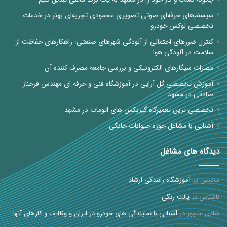
سیستم‌های حرفه‌ای صوتی تصویری محمودی تجربه‌ای بهتر در خدمات
تخصصی لوکس خودرو
کنترل ضررهای احتمالی از آلودگی شهرهای صنعتی: راهکارهای حفاظت از
سلامت در آلودگی هوا
مضرات سیگارهای الکترونیکی و بررسی جامعه مصرف کننده آن
آموزش تخصصی گل آرایی در آموزشگاه فنی و حرفه ای مهندس فرحناز
صادقی در مشهد
تخصصی ترین تعمیرگاه گیربکس های اتومات در مشهد
آشنایی با مشاغل حوزه حیوانات خانگی
دیدگاه های مشاغل
محسن
در
آموزشگاه رانندگی ارشاد
ناشناس
در
پالت رنگی
شادی علیپور
در
آشنایی با نمایندگی های خودرو در ایران و وظایف و کارهای آنها