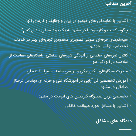
آخرین مطالب
آشنایی با نمایندگی های خودرو در ایران و وظایف و کارهای آنها
چگونه کسب و کار خود را در مشهد به یک برند محلی تبدیل کنیم؟
سیستم‌های حرفه‌ای صوتی تصویری محمودی تجربه‌ای بهتر در خدمات
تخصصی لوکس خودرو
کنترل ضررهای احتمالی از آلودگی شهرهای صنعتی: راهکارهای حفاظت از
سلامت در آلودگی هوا
مضرات سیگارهای الکترونیکی و بررسی جامعه مصرف کننده آن
آموزش تخصصی گل آرایی در آموزشگاه فنی و حرفه ای مهندس فرحناز
صادقی در مشهد
تخصصی ترین تعمیرگاه گیربکس های اتومات در مشهد
آشنایی با مشاغل حوزه حیوانات خانگی
دیدگاه های مشاغل