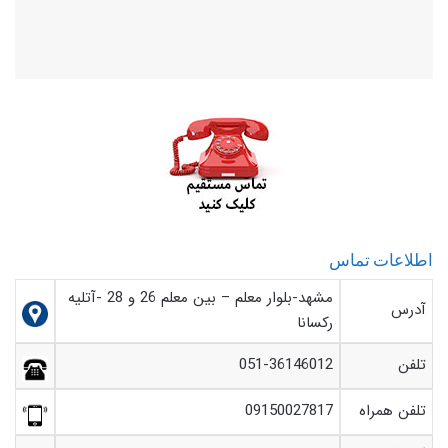
اطلاعات تماس
مشهد-بلوار معلم – بین معلم 26 و 28 -آتلیه
آدرس
رکسانا
تلفن
051-36146012
تلفن همراه
09150027817