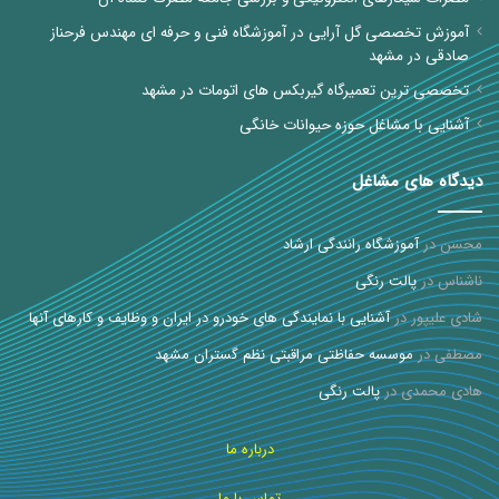
آموزش تخصصی گل آرایی در آموزشگاه فنی و حرفه ای مهندس فرحناز
صادقی در مشهد
تخصصی ترین تعمیرگاه گیربکس های اتومات در مشهد
آشنایی با مشاغل حوزه حیوانات خانگی
دیدگاه های مشاغل
محسن
در
آموزشگاه رانندگی ارشاد
ناشناس
در
پالت رنگی
شادی علیپور
در
آشنایی با نمایندگی های خودرو در ایران و وظایف و کارهای آنها
مصطفی
در
موسسه حفاظتی مراقبتی نظم گستران مشهد
هادی محمدی
در
پالت رنگی
درباره ما
تماس با ما