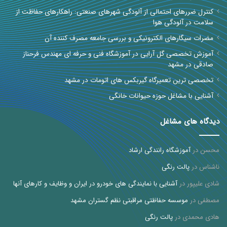
کنترل ضررهای احتمالی از آلودگی شهرهای صنعتی: راهکارهای حفاظت از
سلامت در آلودگی هوا
مضرات سیگارهای الکترونیکی و بررسی جامعه مصرف کننده آن
آموزش تخصصی گل آرایی در آموزشگاه فنی و حرفه ای مهندس فرحناز
صادقی در مشهد
تخصصی ترین تعمیرگاه گیربکس های اتومات در مشهد
آشنایی با مشاغل حوزه حیوانات خانگی
دیدگاه های مشاغل
محسن
در
آموزشگاه رانندگی ارشاد
ناشناس
در
پالت رنگی
شادی علیپور
در
آشنایی با نمایندگی های خودرو در ایران و وظایف و کارهای آنها
مصطفی
در
موسسه حفاظتی مراقبتی نظم گستران مشهد
هادی محمدی
در
پالت رنگی