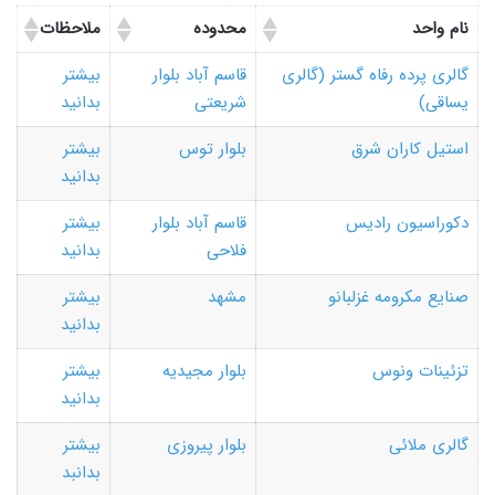
نام واحد
محدوده
ملاحظات
گالری پرده رفاه گستر (گالری
قاسم آباد بلوار
بیشتر
یساقی)
شریعتی
بدانید
استیل کاران شرق
بلوار توس
بیشتر
بدانید
دکوراسیون رادیس
قاسم آباد بلوار
بیشتر
فلاحی
بدانید
صنایع مکرومه غزلبانو
مشهد
بیشتر
بدانید
تزئینات ونوس
بلوار مجیدیه
بیشتر
بدانید
گالری ملائی
بلوار پیروزی
بیشتر
بدانبد