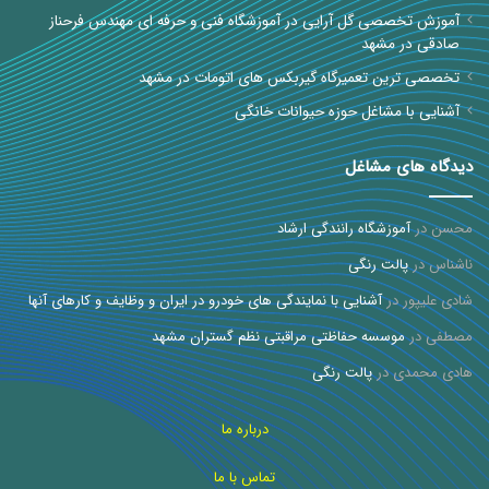
آموزش تخصصی گل آرایی در آموزشگاه فنی و حرفه ای مهندس فرحناز
صادقی در مشهد
تخصصی ترین تعمیرگاه گیربکس های اتومات در مشهد
آشنایی با مشاغل حوزه حیوانات خانگی
دیدگاه های مشاغل
محسن
در
آموزشگاه رانندگی ارشاد
ناشناس
در
پالت رنگی
شادی علیپور
در
آشنایی با نمایندگی های خودرو در ایران و وظایف و کارهای آنها
مصطفی
در
موسسه حفاظتی مراقبتی نظم گستران مشهد
هادی محمدی
در
پالت رنگی
درباره ما
تماس با ما