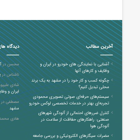
آخرین مطالب
دیدگاه ها
آشنایی با نمایندگی های خودرو در ایران و
محسن
در
آ
وظایف و کارهای آنها
ناشناس
در
پ
چگونه کسب و کار خود را در مشهد به یک برند
شادی علیپور
محلی تبدیل کنیم؟
ایران و وظای
سیستم‌های حرفه‌ای صوتی تصویری محمودی
مصطفی
در
تجربه‌ای بهتر در خدمات تخصصی لوکس خودرو
مشهد
کنترل ضررهای احتمالی از آلودگی شهرهای
هادی محمد
صنعتی: راهکارهای حفاظت از سلامت در
آلودگی هوا
مضرات سیگارهای الکترونیکی و بررسی جامعه