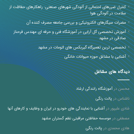
کنترل ضررهای احتمالی از آلودگی شهرهای صنعتی: راهکارهای حفاظت از
سلامت در آلودگی هوا
مضرات سیگارهای الکترونیکی و بررسی جامعه مصرف کننده آن
آموزش تخصصی گل آرایی در آموزشگاه فنی و حرفه ای مهندس فرحناز
صادقی در مشهد
تخصصی ترین تعمیرگاه گیربکس های اتومات در مشهد
آشنایی با مشاغل حوزه حیوانات خانگی
دیدگاه های مشاغل
محسن
در
آموزشگاه رانندگی ارشاد
ناشناس
در
پالت رنگی
شادی علیپور
در
آشنایی با نمایندگی های خودرو در ایران و وظایف و کارهای آنها
مصطفی
در
موسسه حفاظتی مراقبتی نظم گستران مشهد
هادی محمدی
در
پالت رنگی