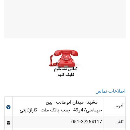
اطلاعات تماس
مشهد- میدان ابوطالب- بین
آدرس
حرعاملی47و49- جنب بانک ملت- گاراژثابتی
تلفن
051-37254117