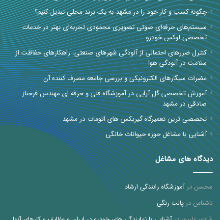
چگونه کسب و کار خود را در مشهد به یک برند محلی تبدیل کنیم؟
سیستم‌های حرفه‌ای صوتی تصویری محمودی تجربه‌ای بهتر در خدمات
تخصصی لوکس خودرو
کنترل ضررهای احتمالی از آلودگی شهرهای صنعتی: راهکارهای حفاظت از
سلامت در آلودگی هوا
مضرات سیگارهای الکترونیکی و بررسی جامعه مصرف کننده آن
آموزش تخصصی گل آرایی در آموزشگاه فنی و حرفه ای مهندس فرحناز
صادقی در مشهد
تخصصی ترین تعمیرگاه گیربکس های اتومات در مشهد
آشنایی با مشاغل حوزه حیوانات خانگی
دیدگاه های مشاغل
محسن
در
آموزشگاه رانندگی ارشاد
ناشناس
در
پالت رنگی
شادی علیپور
در
آشنایی با نمایندگی های خودرو در ایران و وظایف و کارهای آنها