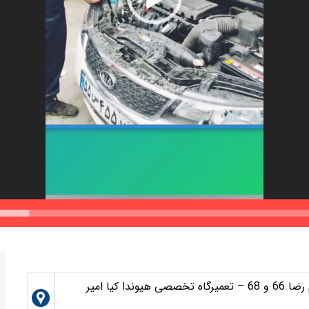
مشهد-خیابان امام رضا (ع) – بین امام رضا 66 و 68 – تعمیرگاه تخصصی هیوندا کیا امیر