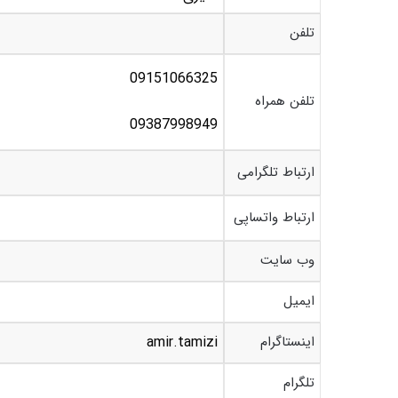
تلفن
09151066325
تلفن همراه
09387998949
ارتباط تلگرامی
ارتباط واتساپی
وب سایت
ایمیل
اینستاگرام
amir.tamizi
تلگرام