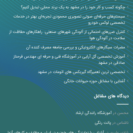
چگونه کسب و کار خود را در مشهد به یک برند محلی تبدیل کنیم؟
سیستم‌های حرفه‌ای صوتی تصویری محمودی تجربه‌ای بهتر در خدمات
تخصصی لوکس خودرو
کنترل ضررهای احتمالی از آلودگی شهرهای صنعتی: راهکارهای حفاظت از
سلامت در آلودگی هوا
مضرات سیگارهای الکترونیکی و بررسی جامعه مصرف کننده آن
آموزش تخصصی گل آرایی در آموزشگاه فنی و حرفه ای مهندس فرحناز
صادقی در مشهد
تخصصی ترین تعمیرگاه گیربکس های اتومات در مشهد
آشنایی با مشاغل حوزه حیوانات خانگی
دیدگاه های مشاغل
محسن
در
آموزشگاه رانندگی ارشاد
ناشناس
در
پالت رنگی
شادی علیپور
در
آشنایی با نمایندگی های خودرو در ایران و وظایف و کارهای آنها